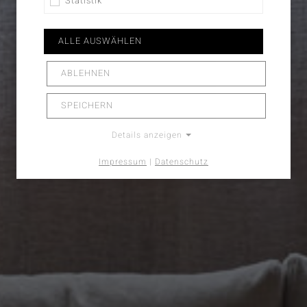
Statistik
ALLE AUSWÄHLEN
ZUR AUSSTELLUNG
ABLEHNEN
SPEICHERN
Details anzeigen
Impressum
|
Datenschutz