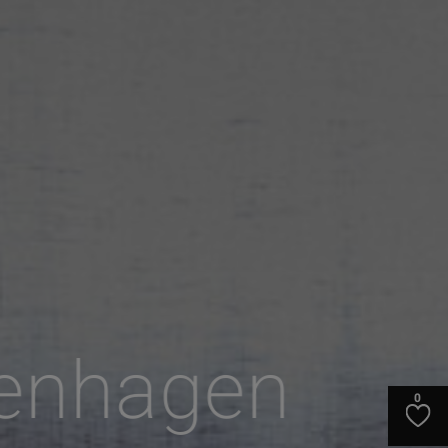
penhagen
0