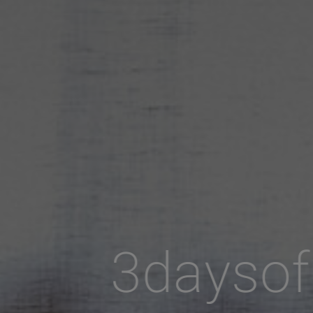
3daysof