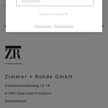
SPEICHERN
Verfügung.
Details anzeigen
Impressum
|
Datenschutz
Zimmer + Rohde GmbH
Zimmersmühlenweg 14-18
61440 Oberursel/Frankfurt
Deutschland