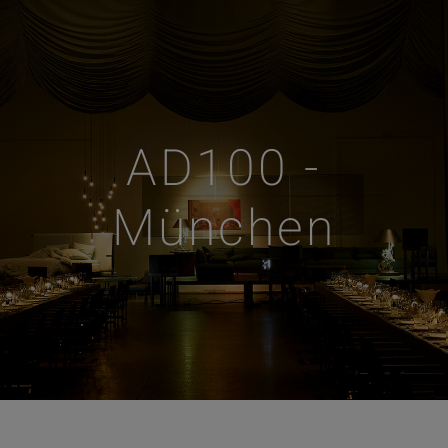
AD100 -
München